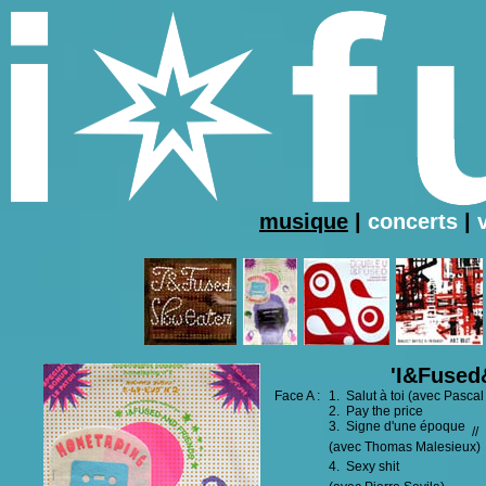
musique
|
concerts
|
'I&Fused&
Face A :
1. Salut à toi (avec Pascal
2. Pay the price
3. Signe d'une époque
//
(avec Thomas Malesieux)
4. Sexy shit