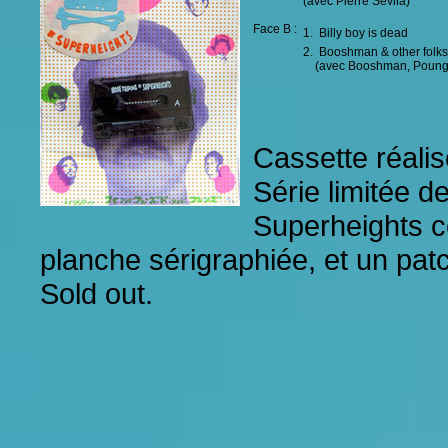
(avec Pierre Sevila)
Face B :
1. Billy boy is dead
2. Booshman & other folks
(avec Booshman, Poungo, 
Cassette réalis
Série limitée d
Superheights 
planche sérigraphiée, et un patc
Sold out.